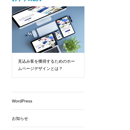
【2026年版】ホー
見込み客を獲得するためのホー
の費用相場｜企業サ
ムページデザインとは？
らかかる？
WordPress
お知らせ