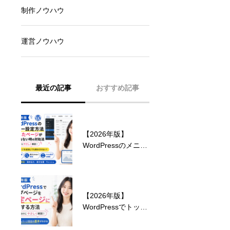
制作ノウハウ
運営ノウハウ
最近の記事
おすすめ記事
【2026年版】
ランサーズ ランキン
WordPressのメニュ
グ 2024 受賞のお知
ー設定方法｜追加し
らせ！
たページが表示され
ない時の対処法
【2026年版】
見込み客を獲得する
WordPressでトップ
ためのホームページ
ページを固定ページ
デザインとは？
に設定する方法｜初