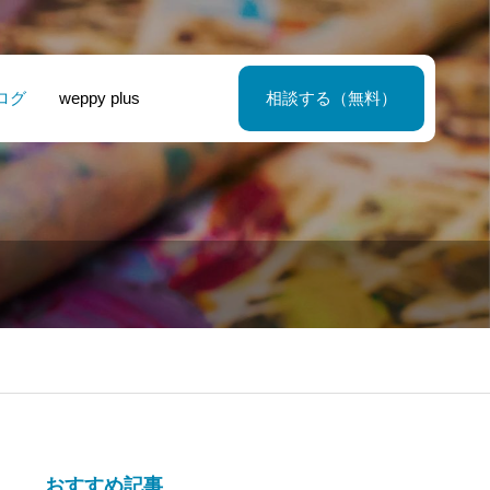
ログ
weppy plus
相談する（無料）
欧デザインの3つ
見込み客を獲得
壇・仏具の販売
外国人材コンサ
魅力を解き明か
るためのホーム
のホームページ
タント様 – ホー
！デザイナーが
ージデザインと
作りました
ページ
る、温もりと癒
は？
しの空間づくり
おすすめ記事