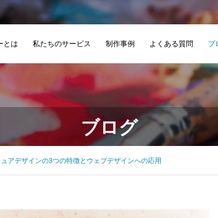
ーとは
私たちのサービス
制作事例
よくある質問
ブ
Google Search
北
民間アスタースク
仏
ブログ
Consoleで測れる
の
ール – ホームペー
店
指標と活用方法：
す
ジ/ロゴ制作
を
SEO対策の羅針盤
綴
キュアデザインの3つの特徴とウェブデザインへの応用
や