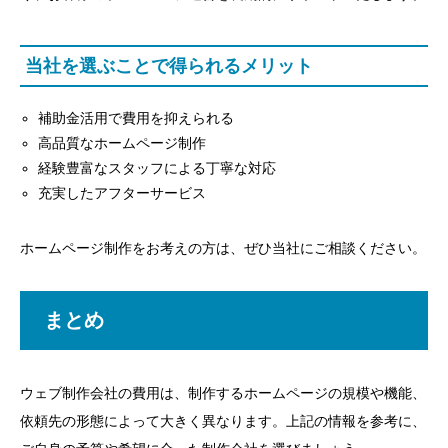
１０万円未満で作りたい場合は、初心者（格安）に
頼む
当社を選ぶことで得られるメリット
２０万円から５０万円作れる場合は、経験豊富なフ
リーランスに頼む
補助金活用で費用を抑えられる
５０万円以上で作れる場合は、制作会社に頼む
高品質なホームページ制作
経験豊富なスタッフによる丁寧な対応
当社のメリット
充実したアフターサービス
当社を選ぶことで得られるメリット
ホームページ制作をお考えの方は、ぜひ当社にご相談ください。
まとめ
まとめ
ウェブ制作会社の費用は、制作するホームページの規模や機能、
依頼先の形態によって大きく異なります。上記の情報を参考に、