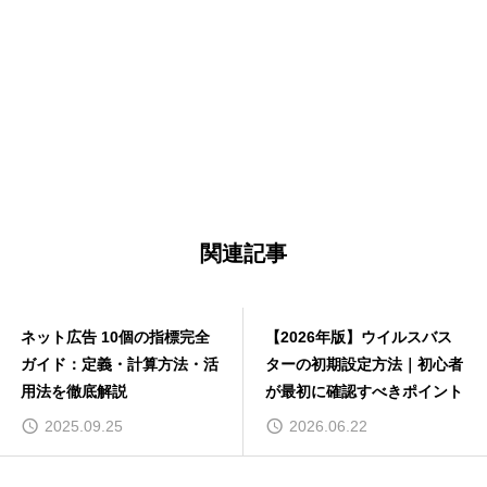
移行前のウェブサイトのワードプレスデータを取得
する
移行後のウェブサイトを用意し、ワードプレスを導
入する
移行後のウェブサイトのファイルサーバーにアクセ
スし、バックアップデータを入れる
移行後のウェブサイトのインストーラーファイルの
関連記事
URLにアクセスし、インストールを開始する
移行後のワードプレス画面にログインする
ネット広告 10個の指標完全
【2026年版】ウイルスバス
まとめ
ガイド：定義・計算方法・活
ターの初期設定方法｜初心者
用法を徹底解説
が最初に確認すべきポイント
2025.09.25
2026.06.22