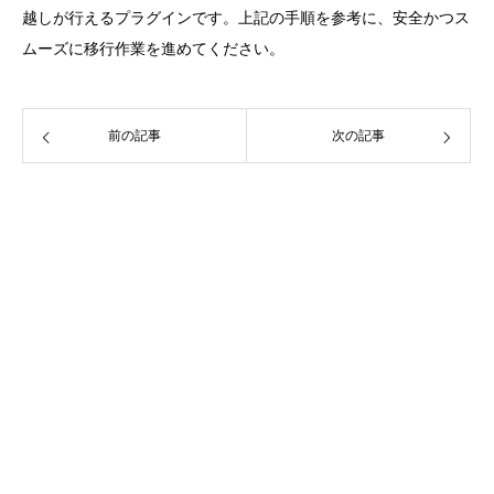
越しが行えるプラグインです。上記の手順を参考に、安全かつス
ムーズに移行作業を進めてください。
前の記事
次の記事
目次
WordPress Duplicator（無料）とは
WordPress Duplicatorでワードプレスサイトを引越す
る６つの手順
移行前のウェブサイトにWordPress Duplicatorのプ
ラグインを入れる