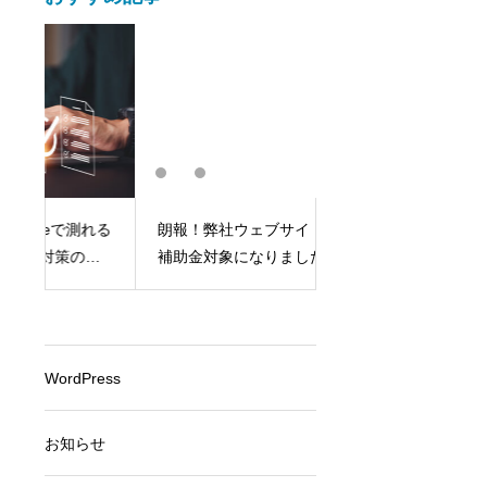
測れる
朗報！弊社ウェブサイト制作が
チャットワーク chatw
羅
補助金対象になりました！
方
WordPress
お知らせ