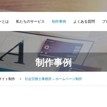
ーとは
私たちのサービス
制作事例
よくある質問
ブ
アフリカデザイン
イ
一般社団法人 – ホ
産
制作事例
の３つの特徴 心を
告
ームページリニュ
ム
掴むための活用法
ク
ーアル
も紹介します
ま
bサイト制作
社会労務士事務所 – ホームページ制作