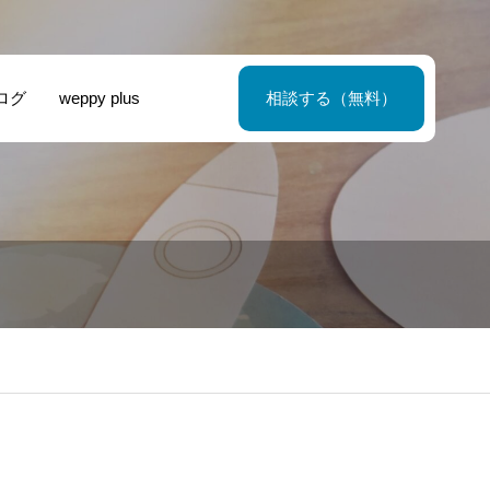
ログ
weppy plus
相談する（無料）
ンスタグラム広
Google広告で
業医法人 – ホー
民間保育施設 – 
の掲載順位オー
力UP！効果的
ページ制作
ームページ制作
ション｜3つの決
用方法と成功事
り方