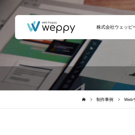
株式会社ウェッピ
建設業 – ホームペ
社用車 バッテリー
ージリニューアル /
上がり 体験談 原因
各種ノベルティ作
と3つの対応策 月
成
曜日の朝から焦り
制作事例
We
モード