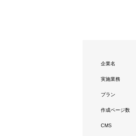
企業名
実施業務
プラン
作成ページ数
CMS