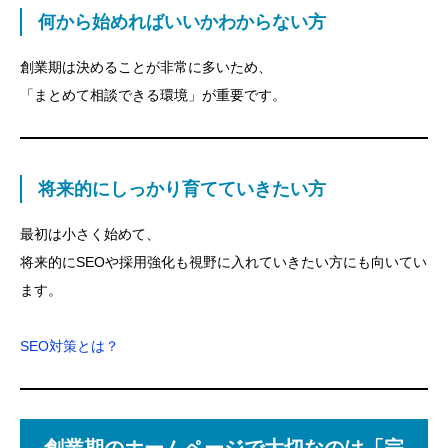
何から始めればいいかわからない方
名刺・SNS・営業資料の“受け皿”がない
制作会社やデザイナー探しに時間を取られる
創業期は決めることが非常に多いため、
「まとめて相談できる環境」が重要です。
創業期におすすめしたい「ウェブ放題」という選択肢
ウェブ放題とは？
特徴
将来的にしっかり育てていきたい方
こんな方におすすめです
最初は小さく始めて、
創業期のホームページで大切なのは「完璧さ」ではあ
将来的にSEOや採用強化も視野に入れていきたい方にも向いてい
りません
ます。
まとめ
SEO対策とは？