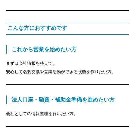
こんな方におすすめです
これから営業を始めたい方
まずは会社情報を整えて、
安心して名刺交換や営業活動ができる状態を作りたい方。
目次
創業期に「ホームページがない」と起こる5つの機会
損失
法人口座・融資・補助金準備を進めたい方
① 法人口座開設で不利になるケースがある
会社としての情報整理を行いたい方。
名刺交換後に検索しても何も出てこない
取引先や採用候補者からの信頼につながりにくい