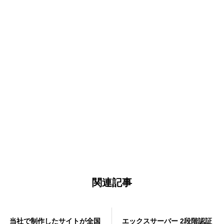
目次
インスタグラム広告 アカウント設定手順 ４つの流れ
とは
インスタグラム広告 アカウントの特徴と設定項目と
は
インスタグラム広告 キャンペーンの特徴と設定項目
関連記事
とは
インスタグラム広告 広告セットの特徴と設定項目と
は
当社で制作したサイトが全国
エックスサーバー 2段階認証