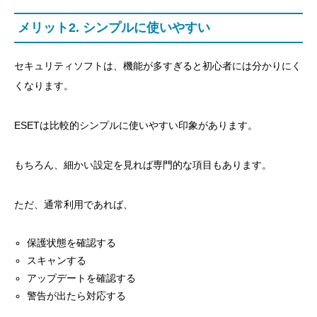
メリット2. シンプルに使いやすい
アップデートを確認する
スキャンを実行する
セキュリティソフトは、機能が多すぎると初心者には分かりにく
Macの場合は権限設定を確認する
くなります。
よくある質問
ESETは比較的シンプルに使いやすい印象があります。
Q. ESETは本当に軽いですか？
Q. MacでもESETは使えますか？
もちろん、細かい設定を見れば専門的な項目もあります。
Q. ESETとノートンはどちらがいいですか？
ただ、通常利用であれば、
Q. ESETとウイルスバスターはどちらが初心者向け
ですか？
保護状態を確認する
スキャンする
Q. セキュリティソフトを入れれば完全に安全です
アップデートを確認する
か？
警告が出たら対応する
まとめ