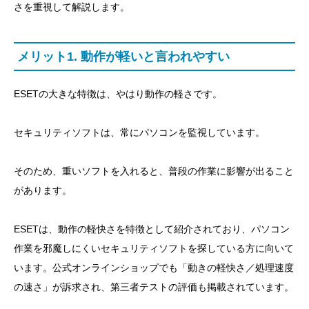
さを重視して解説します。
日本国内での知名度や安心感を重視したい人
設定画面を見るのが苦手な人
メリット1. 動作が軽いと言われやすい
ウイルスバスター・ノートン・ESETの違い
ESETの大きな特徴は、やはり動作の軽さです。
ざっくり比較
ESETを選ぶ判断基準
セキュリティソフトは、常にパソコンを監視しています。
ESETを使う前に確認したいポイント
そのため、重いソフトを入れると、普段の作業に影響が出ること
対応OSを確認する
があります。
台数を確認する
ESETは、動作の軽快さを特徴として紹介されており、パソコン
更新価格を確認する
作業を邪魔しにくいセキュリティソフトを探している方に向いて
無料体験版を試す
います。公式オンラインショップでも「動きの軽快さ／処理速度
ESETを入れた後にやること
の速さ」が訴求され、第三者テストの評価も掲載されています。
保護状態を確認する