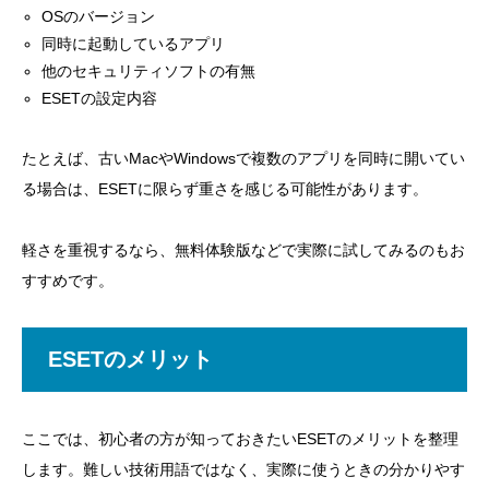
OSのバージョン
注意点1. Macでは初期設定で迷うことがある
同時に起動しているアプリ
注意点2. プランによって機能が違う
他のセキュリティソフトの有無
ESETの設定内容
注意点3. 価格改定がある
注意点4. 公式サイト・正規販売元から入手する
たとえば、古いMacやWindowsで複数のアプリを同時に開いてい
る場合は、ESETに限らず重さを感じる可能性があります。
注意点5. 他のセキュリティソフトとの併用に注意
ESETが向いている人
軽さを重視するなら、無料体験版などで実際に試してみるのもお
パソコンを重くしたくない人
すすめです。
シンプルなセキュリティ対策をしたい人
Macでも使いたい人
ESETのメリット
仕事用端末を守りたい人
ESETが向いていない可能性がある人
ここでは、初心者の方が知っておきたいESETのメリットを整理
します。難しい技術用語ではなく、実際に使うときの分かりやす
とにかく多機能な総合ソフトを使いたい人