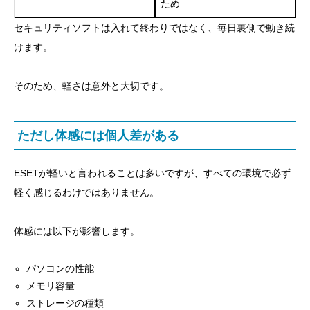
ため
ESETはどんな人に選ばれやすい？
セキュリティソフトは入れて終わりではなく、毎日裏側で動き続
ESETは本当に軽いのか？
けます。
セキュリティソフトの「軽い」とは？
そのため、軽さは意外と大切です。
軽さを感じやすい場面
ただし体感には個人差がある
ただし体感には個人差がある
ESETのメリット
メリット1. 動作が軽いと言われやすい
ESETが軽いと言われることは多いですが、すべての環境で必ず
軽く感じるわけではありません。
メリット2. シンプルに使いやすい
メリット3. 仕事用パソコンとの相性が良い
体感には以下が影響します。
メリット4. 複数プランから選べる
パソコンの性能
メリット5. 台数に応じて選べる
メモリ容量
ESETの注意点
ストレージの種類