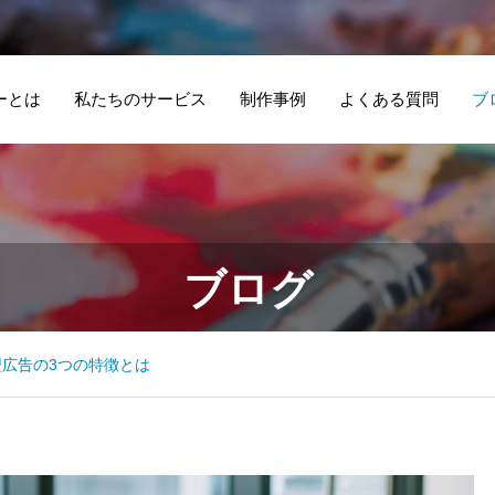
ーとは
私たちのサービス
制作事例
よくある質問
ブ
Simple WP
民
ネ
行政書士事務所 –
ブログ
Membershipで
ー
画
ホームページ制作
reCAPTCHAを設
ジ
と
定してサイトを守
型広告の3つの特徴とは
ろう