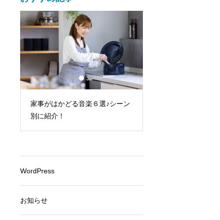
で
家事がはかどる音楽６選♪シーン
朝から元気に過ごし
手順
別に紹介！
へ！やる気が出る音楽
WordPress
お知らせ