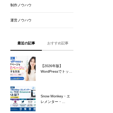
制作ノウハウ
運営ノウハウ
最近の記事
おすすめ記事
【2026年版】
ランサーズ ランキン
WordPressでトップ
グ 2024 受賞のお知
ページを固定ページ
らせ！
に設定する方法｜初
心者向けに解説
Snow Monkey・エ
見込み客を獲得する
レメンター・
ためのホームページ
SWELL・TCD・
デザインとは？
Emanonの違いと