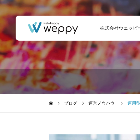
株式会社ウェッピ
【2026年版】ノー
アロマサロン – ホ
トンの初期設定方
ームページ・ロゴ
法｜VPN・自動更
制作
新・保護機能の確
ブログ
運営ノウハウ
運用
認ポイント