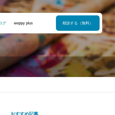
ログ
weppy plus
相談する（無料）
Google Search
間アスタースク
ットにおける動
通信設備基地設
Consoleで測れ
ル – ホームペー
広告の3つの特徴
会社 – コーポレ
指標と活用方法
/ロゴ制作
は
トサイト制作
SEO対策の羅針
おすすめ記事