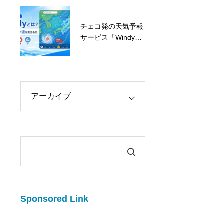
は？特徴とメリット
を解説
チェコ発の天気予報
朗報！弊社ウェブサ
サービス「Windy」
イト制作が補助金対
とは？風・雨・台
象になりました！
風・波を見やすく確
認できる便利ツール
Sponsored Link