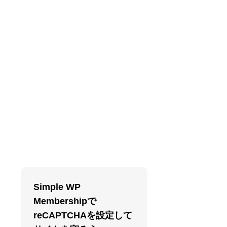
Simple WP
Membershipで
reCAPTCHAを設定して