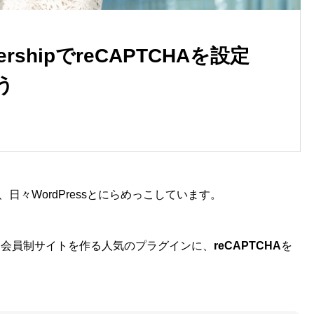
bershipでreCAPTCHAを設定
う
々WordPressとにらめっこしています。
う会員制サイトを作る人気のプラグインに、
reCAPTCHA
を