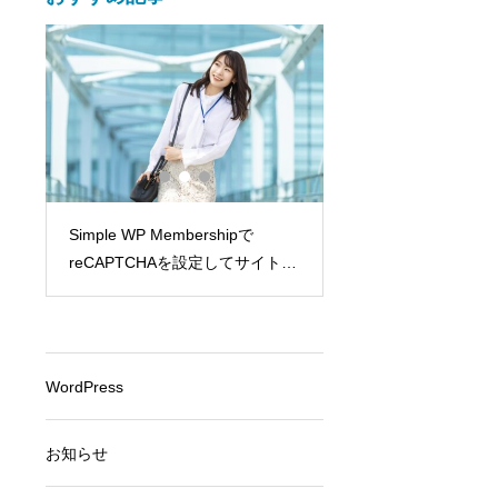
Simple WP Membershipで
Google Search Co
reCAPTCHAを設定してサイトを
指標と活用方法：SE
守ろう
針盤
WordPress
お知らせ