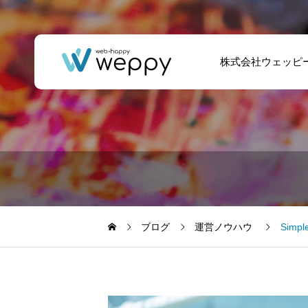
株式会社ウェッピ
車試乗サービス提
noPlaceの3つの特
供法人 – ホームペ
徴を解説
ージ制作
ブログ
運営ノウハウ
Simp