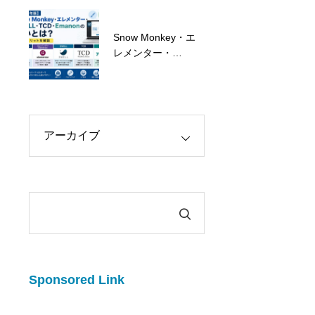
心者向けに解説
Snow Monkey・エ
朗報！弊社ウェブサ
レメンター・
イト制作が補助金対
SWELL・TCD・
象になりました！
Emanonの違いと
は？特徴とメリット
を解説
Sponsored Link