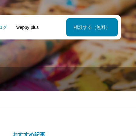
ログ
weppy plus
相談する（無料）
インドネシアの
会労務士事務所
ックスサーバー
介護システム開
ザインの世界へ
 ホームページ制
段階認証 解除 ３
会社 – サービス
うこそ！3つの
の手順 を解説
介サイト制作
と取り入れ方
おすすめ記事