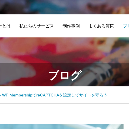
ーとは
私たちのサービス
制作事例
よくある質問
ブ
在宅医療提供法人
社
エ
Google MEOの書
ブログ
– ホームページ制
–
2
き方
作
作
つ
le WP MembershipでreCAPTCHAを設定してサイトを守ろう