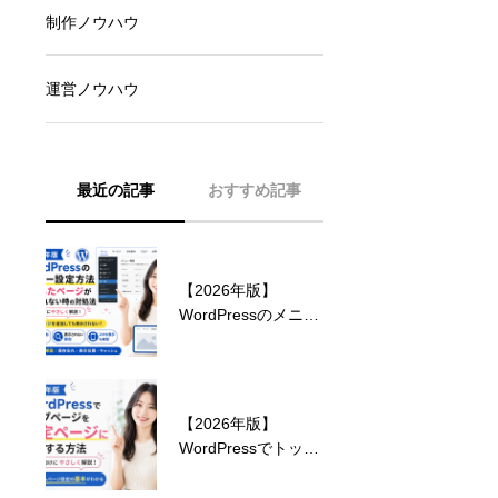
制作ノウハウ
運営ノウハウ
最近の記事
おすすめ記事
【2026年版】
ランサーズ ランキン
WordPressのメニュ
グ 2024 受賞のお知
ー設定方法｜追加し
らせ！
たページが表示され
ない時の対処法
【2026年版】
見込み客を獲得する
WordPressでトップ
ためのホームページ
ページを固定ページ
デザインとは？
に設定する方法｜初